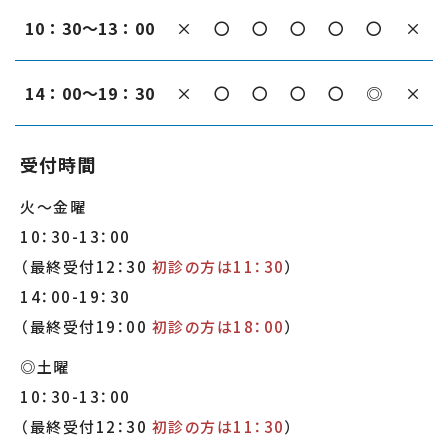
2026.02.26
10：30～13：00
×
〇
〇
〇
〇
〇
×
本日2月26日(木)の診療は17時までとなっており
ます。
14：00～19：30
×
〇
〇
〇
〇
◎
×
2月27日(金)は通常通り診療開始致します。
受付時間
火～金曜
2026.01.07
10：30-13：00
（最終受付12：30
初診の方は11：30
）
2月14日(土)は院内セミナーのため、休診となり
ます。
14：00-19：30
（最終受付19：00
初診の方は18：00
）
尚、休診の期間中は区内の当番医の先生は下記の
通りです。
◎土曜
https://shin-shi.or.jp/guide/sos/
10：30-13：00
（最終受付12：30
初診の方は11：30
）