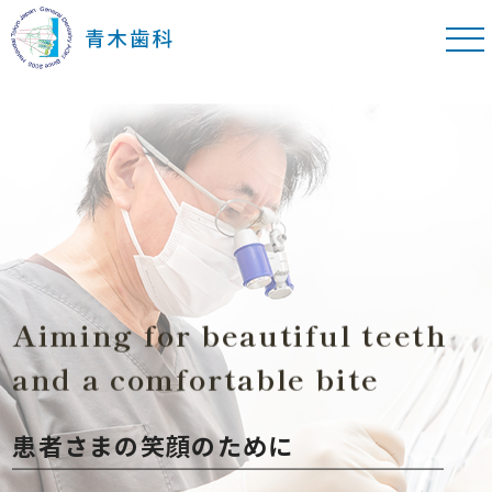
A
i
m
i
n
g
f
o
r
b
e
a
u
t
i
f
u
l
t
e
e
t
h
a
n
d
a
c
o
m
f
o
r
t
a
b
l
e
b
i
t
e
患者さまの笑顔のために