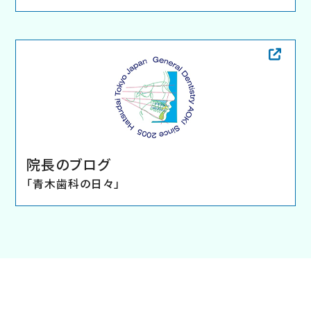
通りです。
https://shin-shi.or.jp/guide/sos/
2026.03.10
4月3日(金)、11日(土)は院内セミナーの為休診と
なっております。
院長のブログ
またGWは4月26日(日)～5月6日(水)まで休診とな
「青木歯科の日々」
っております。
5月7日(木)より通常営業になります。
尚、休診の期間中は区内の当番医の先生は下記の
通りです。
https://shin-shi.or.jp/guide/sos/