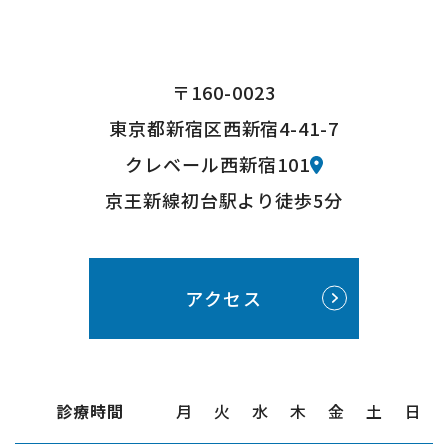
何かございましたらaokigd・gmail.comへご連
絡ください。
(お手数ですが・の部分を＠に変えて送信してく
ださい。)
〒160-0023
東京都新宿区西新宿4-41-7
クレベール西新宿101
2026.02.27
京王新線初台駅より徒歩5分
3月7日(土)は院内セミナーのため、休診となりま
す。
アクセス
尚、休診の期間中は区内の当番医の先生は下記の
通りです。
https://shin-shi.or.jp/guide/sos/
診療時間
月
火
水
木
金
土
日