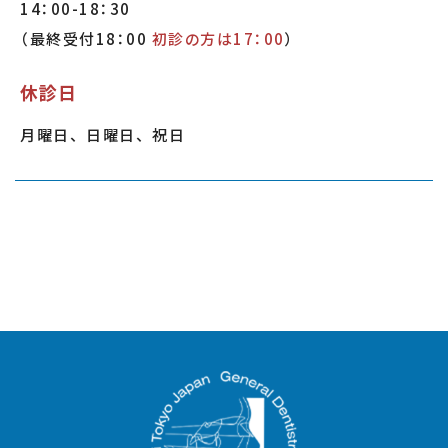
14：00-18：30
（最終受付18：00
初診の方は17：00
）
2025.12.26
休診日
12月28日(日)～1月5日(月)は冬期休暇となってお
ります。
月曜日、日曜日、祝日
１月6日(火)は通常通り10時30分より診療致しま
す。
また、１月17日(土)は院内セミナーの為休診とな
ります。
休診の期間中は区内の当番医の先生は下記の通り
です。
https://shin-shi.or.jp/guide/sos/
2025.12.11