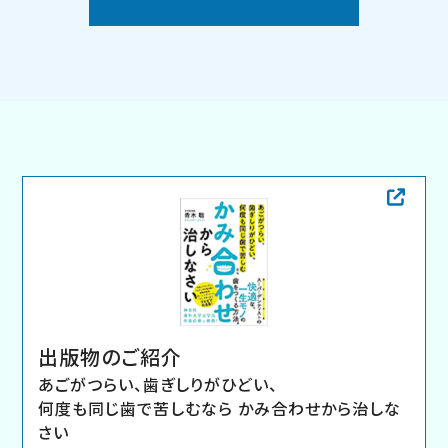
休診の期間中は区内の当番医の先生は下記の通り
です。
https://shin-shi.or.jp/guide/sos/
何かございましたらaokigd・gmail.comへご連
絡ください。
(お手数ですが・の部分を＠に変えて送信してく
ださい。)
2026.05.20
6月13日(土)、20日(土)は院内セミナーのため、
出版物のご紹介
休診となります。
あごがつらい、歯ぎしりがひどい、
何度も同じ歯で苦しむなら かみ合わせから治しな
尚、休診の期間中は区内の当番医の先生は下記の
さい