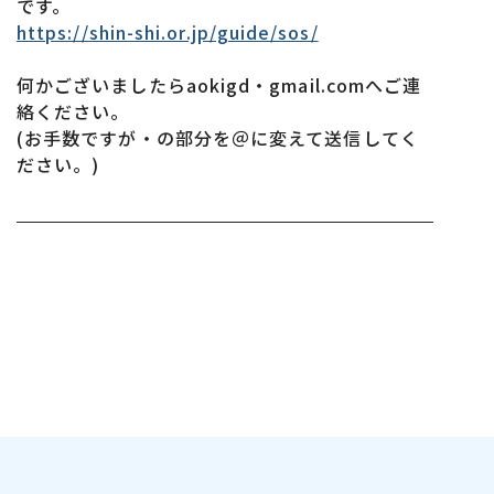
です。
https://shin-shi.or.jp/guide/sos/
何かございましたらaokigd・gmail.comへご連
絡ください。
(お手数ですが・の部分を＠に変えて送信してく
ださい。)
2026.07.18
【再度お知らせ】
7月19日(日)～7月29日(水)まで研修の為、休診と
なっております。
7月30日(木)より通常営業になります。
休診の期間中は区内の当番医の先生は下記の通り