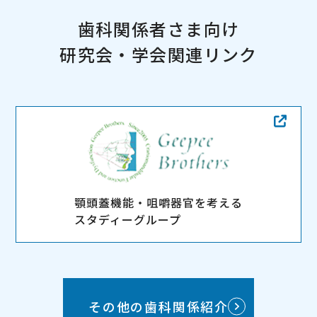
です。
https://shin-shi.or.jp/guide/sos/
歯科関係者さま向け
研究会・学会関連リンク
何かございましたらaokigd・gmail.comへご連
絡ください。
(お手数ですが・の部分を＠に変えて送信してく
ださい。)
2026.06.03
顎頭蓋機能・咀嚼器官を考える
7月4日(土)は院内セミナーの為、休診となってお
スタディーグループ
ります。
また7月19日(日)～7月29日(水)まで研修の為、休
診となっております。
7月30日(木)より通常営業になります。
その他の歯科関係紹介